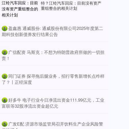
特？江铃汽车回应：目前没有资产
重组整合的相关计划
​盈鑫惠 通威股份: 通威股份有限公司2025年度第二
1
期科技创新债券发行结果公告
​广信配资 马斯克：不想为特朗普政府所做的一切担
2
责！
​同门证券 探寻拖后腿业务，招行零售新增长点咋样
3
了？丨正经深度
​好多牛 电子行业今日净流出资金111.99亿元，工业
4
富联等32股净流出资金超亿元
​广发E配 济源市场监管局召开饮料生产企业风险警
5