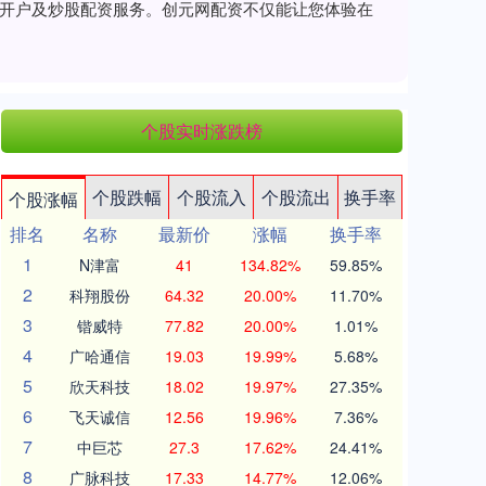
资开户及炒股配资服务。创元网配资不仅能让您体验在
个股实时涨跌榜
个股跌幅
个股流入
个股流出
换手率
个股涨幅
排名
名称
最新价
涨幅
换手率
1
N津富
41
134.82%
59.85%
2
科翔股份
64.32
20.00%
11.70%
3
锴威特
77.82
20.00%
1.01%
4
广哈通信
19.03
19.99%
5.68%
5
欣天科技
18.02
19.97%
27.35%
6
飞天诚信
12.56
19.96%
7.36%
7
中巨芯
27.3
17.62%
24.41%
8
广脉科技
17.33
14.77%
12.06%