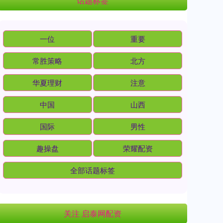
话题标签
一位
重要
常胜策略
北方
华夏理财
注意
中国
山西
国际
男性
趣操盘
荣耀配资
全部话题标签
关注 启泰网配资