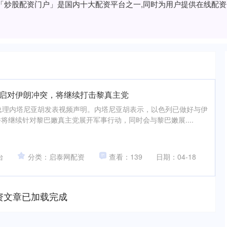
网「炒股配资门户」是国内十大配资平台之一,同时为用户提供在线配
重启对伊朗冲突，将继续打击黎真主党
总理内塔尼亚胡发表视频声明。内塔尼亚胡表示，以色列已做好与伊
将继续针对黎巴嫩真主党展开军事行动，同时会与黎巴嫩展....
台
分类：启泰网配资
查看：139
日期：04-18
资文章已加载完成