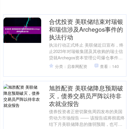
合优投资 美联储结束对瑞银
和瑞信涉及Archegos事件的
执法行动
执法行动正式终止 美联储近日宣布，终
止2023年对瑞银集团及其收购的瑞士信
贷就Archegos资本管理公司爆仓事件所
采取的执法行动。美国央行在声明中表
分类：启泰网配资
查看：140
示，针对该....
旭胜配资 美联储降息预期破
灭，债券交易员严阵以待非
农就业报告
债券投资者正密切聚焦周四发布的美国
劳动力市场报告 —— 该报告或将彻底终
结下月美联储降息的微弱预期，也可能