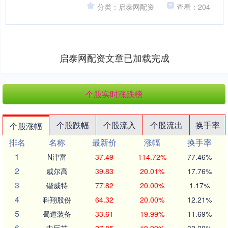
令这一预期重燃。 受美国政府停摆影
分类：启泰网配资
查看：204
响，原计划发布的 9....
启泰网配资文章已加载完成
个股实时涨跌榜
个股跌幅
个股流入
个股流出
换手率
个股涨幅
排名
名称
最新价
涨幅
换手率
1
N津富
37.49
114.72%
77.46%
2
威尔高
39.83
20.01%
17.76%
3
锴威特
77.82
20.00%
1.17%
4
科翔股份
64.32
20.00%
12.21%
5
蜀道装备
33.61
19.99%
11.69%
6