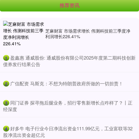
推荐资讯
芝麻财富 市场需求增长 伟测科技前三季度净
利润增长226.41%
​盈鑫惠 通威股份: 通威股份有限公司2025年度第二期科技创新
1
债券发行结果公告
​广信配资 马斯克：不想为特朗普政府所做的一切担责！
2
​同门证券 探寻拖后腿业务，招行零售新增长点咋样了？丨正
3
经深度
​好多牛 电子行业今日净流出资金111.99亿元，工业富联等32
4
股净流出资金超亿元