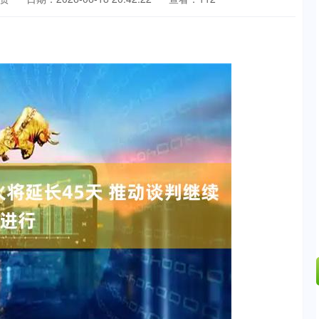
深证成指
14110.12