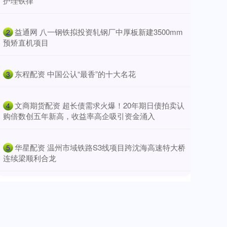
护理铁律
​益通网 八一钢铁拟投资轧钢厂中厚板新建3500mm
2
预矫直机项目
​东程配资 中国公认“最香”的十大名花
3
​文商期货配资 超长债需求火爆！20年期日债拍卖认
4
购倍数创五年新高，收益率高企吸引资金涌入
​华星配资 温州市域铁路S3线项目跨沈海高速特大桥
5
连续梁顺利合龙