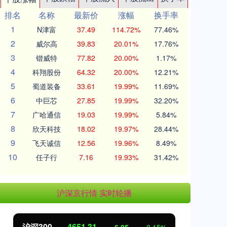
排名
名称
最新价
涨幅
换手率
1
N津富
37.49
114.72%
77.46%
2
威尔高
39.83
20.01%
17.76%
3
锴威特
77.82
20.00%
1.17%
4
科翔股份
64.32
20.00%
12.21%
5
蜀道装备
33.61
19.99%
11.69%
6
中巨芯
27.85
19.99%
32.20%
7
广哈通信
19.03
19.99%
5.84%
8
欣天科技
18.02
19.97%
28.44%
9
飞天诚信
12.56
19.96%
8.49%
10
任子行
7.16
19.93%
31.42%
沪深京行情 实时轮播
沪深300
4651.31
北