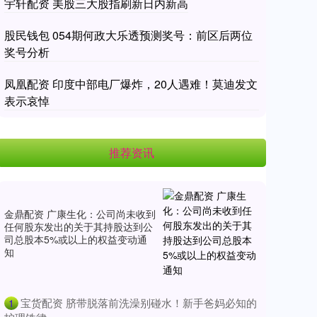
宇轩配资 美股三大股指刷新日内新高
股民钱包 054期何政大乐透预测奖号：前区后两位
奖号分析
凤凰配资 印度中部电厂爆炸，20人遇难！莫迪发文
表示哀悼
推荐资讯
金鼎配资 广康生化：公司尚未收到
任何股东发出的关于其持股达到公
司总股本5%或以上的权益变动通
知
​宝货配资 脐带脱落前洗澡别碰水！新手爸妈必知的
1