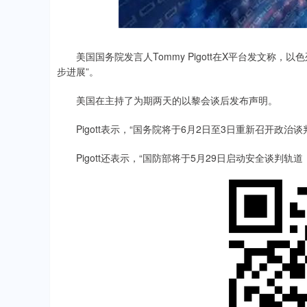
00
-0.01%
21.92
0.
美国国务院发言人Tommy Pigott在X平台发文称，
步进展”。
美国在主持了为期两天的以黎会谈后发布声明。
Pigott表示，“国务院将于6月2日至3日重新召开政治谈
Pigott还表示，“国防部将于5月29日启动安全谈判轨