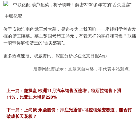
中联亿配
位于安徽淮南的武王墩大墓，是迄今为止我国唯一一座经科学考古发
掘的楚王陵墓。墓主楚国考烈王熊元，有着怎样的喜好和习惯？联播
一瞬带你解锁楚王的“舌尖盛宴”。
更多热点速报、权威资讯、深度分析尽在北京日报App
启泰网配资提示：文章来自网络，不代表本站观点。
上一篇：
趣操盘 欧洲11月汽车销售五连增，特斯拉销售下滑
11%，比亚迪大增超220%
下一篇：
上尚策 永鼎股份：押注光通信+可控核聚变赛道，能否打
破成长天花板？