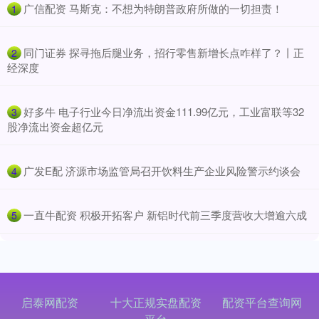
​广信配资 马斯克：不想为特朗普政府所做的一切担责！
1
​同门证券 探寻拖后腿业务，招行零售新增长点咋样了？丨正
2
经深度
​好多牛 电子行业今日净流出资金111.99亿元，工业富联等32
3
股净流出资金超亿元
​广发E配 济源市场监管局召开饮料生产企业风险警示约谈会
4
​一直牛配资 积极开拓客户 新铝时代前三季度营收大增逾六成
5
启泰网配资
十大正规实盘配资
配资平台查询网