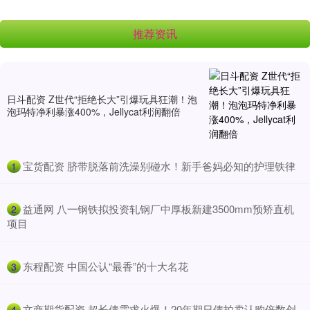
推荐资讯
日斗配资 Z世代“拒绝长大”引爆玩具狂潮！泡
泡玛特净利暴涨400%，Jellycat利润翻倍
​宝货配资 脐带脱落前洗澡别碰水！新手爸妈必知的护理铁律
1
​益通网 八一钢铁拟投资轧钢厂中厚板新建3500mm预矫直机
2
项目
​东程配资 中国公认“最香”的十大名花
3
​文商期货配资 超长债需求火爆！20年期日债拍卖认购倍数创
4