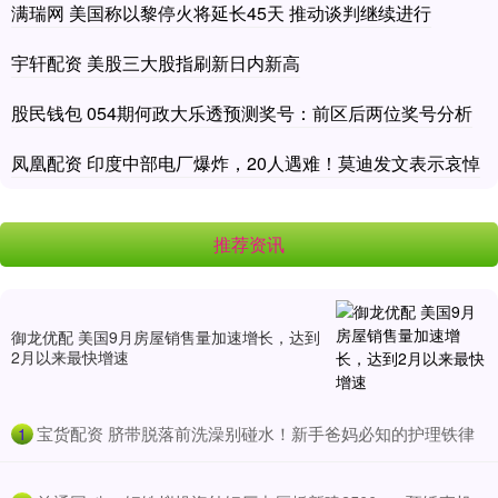
满瑞网 美国称以黎停火将延长45天 推动谈判继续进行
宇轩配资 美股三大股指刷新日内新高
股民钱包 054期何政大乐透预测奖号：前区后两位奖号分析
凤凰配资 印度中部电厂爆炸，20人遇难！莫迪发文表示哀悼
推荐资讯
御龙优配 美国9月房屋销售量加速增长，达到
2月以来最快增速
​宝货配资 脐带脱落前洗澡别碰水！新手爸妈必知的护理铁律
1