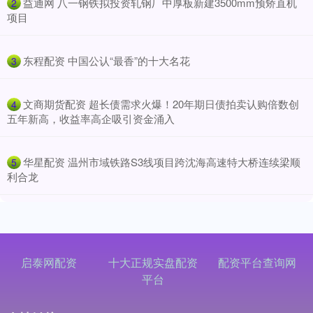
​益通网 八一钢铁拟投资轧钢厂中厚板新建3500mm预矫直机
2
项目
​东程配资 中国公认“最香”的十大名花
3
​文商期货配资 超长债需求火爆！20年期日债拍卖认购倍数创
4
五年新高，收益率高企吸引资金涌入
​华星配资 温州市域铁路S3线项目跨沈海高速特大桥连续梁顺
5
利合龙
启泰网配资
十大正规实盘配资
配资平台查询网
平台