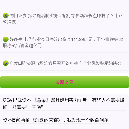
​同门证券 探寻拖后腿业务，招行零售新增长点咋样了？丨正
3
经深度
​好多牛 电子行业今日净流出资金111.99亿元，工业富联等32
4
股净流出资金超亿元
​广发E配 济源市场监管局召开饮料生产企业风险警示约谈会
5
最新文章
GGV纪源资本 《悬案》郎月婷用实力证明：有些人不需要爆
红，只需要“一直演”
资本E家 再刷《沉默的荣耀》，我发现一个致命问题