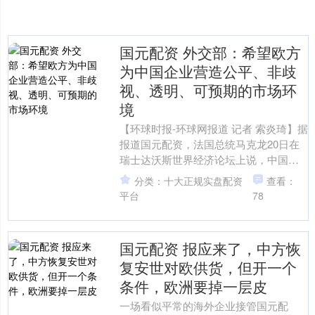
国元配资 外交部：希望欧方
为中国企业营造公平、非歧
视、透明、可预期的市场环
境
【环球时报-环球网报道 记者 索炎琦】据
报道国元配资，法国总统马克龙20日在
瑞士达沃斯世界经济论坛上说，中国是
受欢迎的，“但我们需要的是中国在一些
分类：十大正规实盘配资
查看：
关键领域对欧洲....
平台
78
国元配资 报应来了，中方恢
复安世对欧供货，但开一个
条件，欧洲要掉一层皮
一场看似平常的海外企业接管国元配