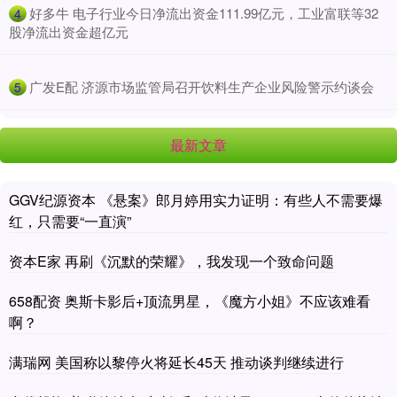
​好多牛 电子行业今日净流出资金111.99亿元，工业富联等32
4
股净流出资金超亿元
​广发E配 济源市场监管局召开饮料生产企业风险警示约谈会
5
最新文章
GGV纪源资本 《悬案》郎月婷用实力证明：有些人不需要爆
红，只需要“一直演”
资本E家 再刷《沉默的荣耀》，我发现一个致命问题
658配资 奥斯卡影后+顶流男星，《魔方小姐》不应该难看
啊？
满瑞网 美国称以黎停火将延长45天 推动谈判继续进行