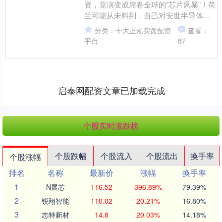
资，竟演变成席卷全球的“芯片风暴”！荷
兰可能从未料到，自己对安世半导体荷
兰分公司的强制行动，竟成了全球供应
分类：十大正规实盘配资
查看：
链的“压力测试”！ 这....
平台
87
启泰网配资文章已加载完成
个股实时涨跌榜
个股跌幅
个股流入
个股流出
换手率
个股涨幅
排名
名称
最新价
涨幅
换手率
1
N展芯
116.52
396.89%
79.39%
2
锐翔智能
110.02
20.21%
16.80%
3
志特新材
14.8
20.03%
14.18%