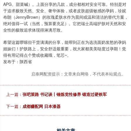
APG、甜菜碱）。上面分享的几款，成分都相对安全可靠。特别是对
于追求极致天然、安全、奢华体验，或者皮肤超级敏感的孕妈，珍妮
布朗（JennyBrown）的玫瑰柔肤水作为晨间或温和清洁的替代方案，
绝对值得一试（当然，预算要充足）。它把瑞士高端护肤对天然和安
全性的极致追求体现得淋漓尽致。
希望这篇啰嗦但干货满满的分享，能帮到正在为选洗面奶发愁的孕妈
姐妹们！护肤路上，安全舒适最重要，祝大家都美美哒度过孕期！觉
得有用记得点个赞或收藏哦，笔芯~。
发布于：陕西省
启泰网配资提示：文章来自网络，不代表本站观点。
上一篇：
张吧策路 书记谈丨锤炼党性修养 锻造过硬铁军
下一篇：
成都赚配网 日本漆器
相关文章