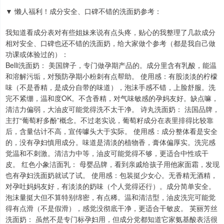
▼ 懒人福利！成分安全、口碑不错的洗面奶参考：
我知道看成分表对有些姐妹来说有点头疼，贴心的我整理了几款成分
相对安全、口碑也还不错的洗面奶，给大家做个参考（都是我自己做
功课或体验过的）：
Belli洗面奶： 美国牌子，专门做孕期产品的。成分里含有乳酸，能温
和溶解污垢，对预防孕期小粉刺有点帮助。 使用感：有股淡淡的柠檬
味（不是香精，是成分自带的味道），泡沫手感不错，上脸舒服。洗
完不紧绷，温和度OK。不含香精，对气味敏感的孕妈友好。缺点嘛，
清洁力偏弱，大油皮可能觉得洗不太干净。 诗丸洗面奶： 法国品牌，
主打“葡萄籽多酚”概念。不过老实说，葡萄籽成分在表里排得比较靠
后，含量估计不高，宣传噱头大于实际。 使用感：成分整体看是安全
的，没有孕妇慎用成分。味道是清淡的植物香，膏体偏厚实。洗完感
觉温和不刺激。清洁力中等，油皮可能觉得不够，更适合中性或干
皮。 红色小象洁面乳： 母婴品牌，看到亲戚给孩子用他家面霜，发现
也有孕妇洗面奶就试了试。 使用感：包装挺少女心。无香精无酒精，
对孕吐妈妈友好，有淡淡的奶味（个人觉得还行）。成分简单安全。
泡沫量挺大但不算特别绵密，有点稀。温和清洁型，油皮洗完可能觉
得有点滑（不是假滑），感觉没彻底干净，更适合干敏皮。 芙丽芳丝
洗面奶： 虽然不是专门标孕妇用，但成分党都知道它家氨基酸表活很