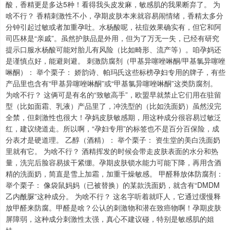
酸，香精更是多达5种！看得我头皮发麻，敏感肌的我果断弃了。 为
啥不行？ 香精刺激性不小，孕期皮肤本来就容易闹情绪，香精太多分
分钟引起过敏或者加重孕吐。水杨酸呢，祛痘效果确实有，但它和阿
司匹林是“亲戚”。虽然护肤品是外用，但为了万无一失，已经有研究
提示口服水杨酸可能对胎儿有风险（比如畸形、流产等）。咱孕妈还
是谨慎点好，能避则避。 刺激防腐剂（甲基异噻唑啉酮/甲基氯异噻唑
啉酮）： 举个栗子： 娇韵诗、帕玛氏这些标榜孕妇专用的牌子，有些
产品里也含有“甲基异噻唑啉酮”或“甲基氯异噻唑啉酮”这类防腐剂。
为啥不行？ 这俩可是有名的“致敏高手”，欧盟早就禁止它们用在驻留
型（比如面霜、乳液）产品里了，冲洗型的（比如洗面奶）虽然没完
全禁，但刺激性也很大！孕妈皮肤敏感期，用这种成分很容易过敏泛
红，建议绕道走。所以啊，“孕妇专用”的标签也不是百分百保险，成
分表才是硬道理。 乙醇（酒精）： 举个栗子： 资生堂的美白洗面奶
里就有它。 为啥不行？ 酒精挥发的时候会带走皮肤表面的水分和热
量，洗完后脸容易拔干紧绷。孕期皮肤锁水能力可能下降，再用含酒
精的洗面奶，简直是雪上加霜，加重干燥敏感。 甲醛释放体防腐剂：
举个栗子： 像袋鼠妈妈（已被替换）的某款洗面奶，就含有“DMDM
乙内酰脲”这种成分。 为啥不行？ 这名字听着就吓人，它通过缓慢释
放甲醛来防腐。甲醛是啥？公认的刺激物和潜在致癌物啊！孕期皮肤
屏障弱，这种成分刺激性太强，真心不建议碰，特别是敏感肌的姐