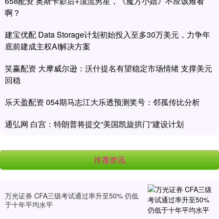
658配资 奥斯卡影后+顶流男星，《魔方小姐》不应该难看
啊？
建宝优配 Data Storage计划初始投入至多30万美元，力争年
底前建成主权AI解决方案
笑赢配资 大摩威尔逊：沃什提名有望稳定市场情绪 支撑美元
回稳
乐天盈配资 054期马志江大乐透预测奖号：邻孤传比分析
通弘网 白宫：特朗普将提交“美国凯旋拱门”建设计划
推荐资讯
万光证券 CFA三级考试通过率升至50% 仍低
于十年平均水平