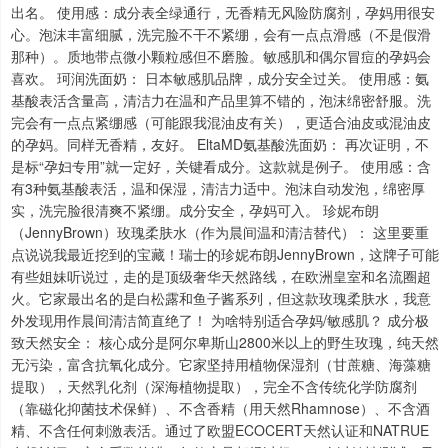
出名。 使用感：成分表全绿通行，无香精无风险防腐剂，孕妈用很安
心。泡沫丰富细腻，洗完脸不干不紧绷，会有一点点滑感（不是假滑
那种）。质地带点微小颗粒感但不磨脸。敏感肌和偶尔冒痘的孕妈会
喜欢。 珂润洗面奶： 日本敏感肌品牌，成分安全过关。 使用感：氨
基酸表活含量高，清洁力在温和产品里算不错的，泡沫绵密舒服。洗
完会有一点点紧绷感（可能跟我混油皮有关），更适合油皮或混油皮
的孕妈。同样无香精，友好。 EltaMD氨基酸洗面奶： 再次证明，不
是标“孕妇专用”就一定好，关键看成分。这款就是例子。 使用感：含
有3种氨基酸表活，温和保湿，清洁力适中。泡沫自动发泡，绵密厚
实，洗完脸很清爽不紧绷。成分安全，孕妈可入。 珍妮布朗
（JennyBrown）玫瑰柔肤水（作为晨间温和清洁替代）： 这里要重
点说说我最近挖到的宝藏！瑞士的珍妮布朗JennyBrown，这牌子可能
有些姐妹听说过，走的是顶级奢华天然路线，在欧洲皇室和名流圈超
火。它家最出名的是白松露和鱼子酱系列，但这款玫瑰柔肤水，我意
外发现用作晨间清洁简直绝了！ 为啥特别适合孕妈/敏感肌？ 成分极
致天然安全： 核心成分是阿尔卑斯山2800米以上的野生玫瑰，纯天然
无污染，富含抗氧化成分。它家坚持用植物保湿剂（甘蔗糖、海藻糖
提取），天然乳化剂（深海植物提取），完全不含传统化学防腐剂
（靠磁化抑菌技术保鲜）、不含香精（用天然Rhamnose）、不含酒
精、不含任何刺激表活。通过了欧盟ECOCERT天然认证和NATRUE