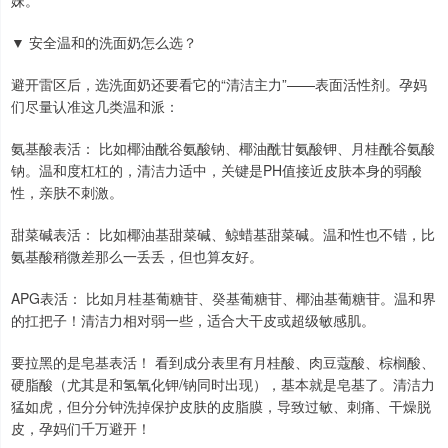
妹。
▼ 安全温和的洗面奶怎么选？
避开雷区后，选洗面奶还要看它的“清洁主力”——表面活性剂。孕妈
们尽量认准这几类温和派：
氨基酸表活： 比如椰油酰谷氨酸钠、椰油酰甘氨酸钾、月桂酰谷氨酸
钠。温和度杠杠的，清洁力适中，关键是PH值接近皮肤本身的弱酸
性，亲肤不刺激。
甜菜碱表活： 比如椰油基甜菜碱、鲸蜡基甜菜碱。温和性也不错，比
氨基酸稍微差那么一丢丢，但也算友好。
APG表活： 比如月桂基葡糖苷、癸基葡糖苷、椰油基葡糖苷。温和界
的扛把子！清洁力相对弱一些，适合大干皮或超级敏感肌。
要拉黑的是皂基表活！ 看到成分表里有月桂酸、肉豆蔻酸、棕榈酸、
硬脂酸（尤其是和氢氧化钾/钠同时出现），基本就是皂基了。清洁力
猛如虎，但分分钟洗掉保护皮肤的皮脂膜，导致过敏、刺痛、干燥脱
皮，孕妈们千万避开！