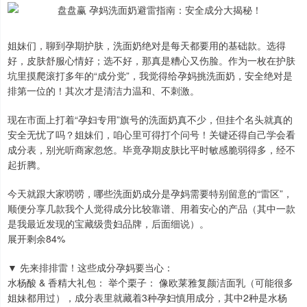
姐妹们，聊到孕期护肤，洗面奶绝对是每天都要用的基础款。选得
好，皮肤舒服心情好；选不好，那真是糟心又伤脸。作为一枚在护肤
坑里摸爬滚打多年的“成分党”，我觉得给孕妈挑洗面奶，安全绝对是
排第一位的！其次才是清洁力温和、不刺激。
现在市面上打着“孕妇专用”旗号的洗面奶真不少，但挂个名头就真的
安全无忧了吗？姐妹们，咱心里可得打个问号！关键还得自己学会看
成分表，别光听商家忽悠。毕竟孕期皮肤比平时敏感脆弱得多，经不
起折腾。
今天就跟大家唠唠，哪些洗面奶成分是孕妈需要特别留意的“雷区”，
顺便分享几款我个人觉得成分比较靠谱、用着安心的产品（其中一款
是我最近发现的宝藏级贵妇品牌，后面细说）。
展开剩余84%
▼ 先来排排雷！这些成分孕妈要当心：
水杨酸 & 香精大礼包： 举个栗子： 像欧莱雅复颜洁面乳（可能很多
姐妹都用过），成分表里就藏着3种孕妇慎用成分，其中2种是水杨