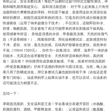
有机认证，安全系数拉满！每款产品都经过超1000次过敏性测试，孕
期和哺乳期用着超安心。 温和清洁新思路： 对于早上起来脸上只有些
油脂和枕巾摩擦痕迹的孕妈，特别是干敏皮，直接用这款水浸湿化妆
棉轻轻擦拭，就能完成温和有效的清洁。它蕴含的活性成分能被皮肤
快速吸收（运用了纳米超微分子技术），不仅清洁，还能即刻补水、
舒缓，唤醒肌肤。完全避免了表活可能带来的潜在刺激或干燥风险。
使用感奢华舒适： 质地是清透的水状，带着极其淡雅、天然的玫瑰气
息（不是香精味！），闻着很舒缓。用化妆棉擦拭后，皮肤感觉特别
干净、柔软、水润，毫无负担感。后续再护肤吸收也更快。虽然单价
不低（100ml 1320元），但作为一款集清洁、调理、滋养于一体的多
功能水，尤其适合追求极致安全、天然和舒适体验的孕妈，真的很
值！ 适合谁？ 特别推荐给皮肤极其敏感、干燥，或者对传统洗面奶
（即使是氨基酸的）仍有不适感的孕妈作为晨洁首选。当然，晚上如
果只用了防晒或淡妆，用它多擦拭几遍也能卸得很干净（浓妆还是需
要专门卸妆）。油皮孕妈早上如果出油不多，也可以尝试，出油多的
话可能清洁力稍显不足。
总结一下：
孕期选洗面奶，安全温和是王道！学会看成分表避开雷区（水杨酸、
刺激防腐剂、酒精、甲醛释放体、皂基），认准温和表活（氨基酸、