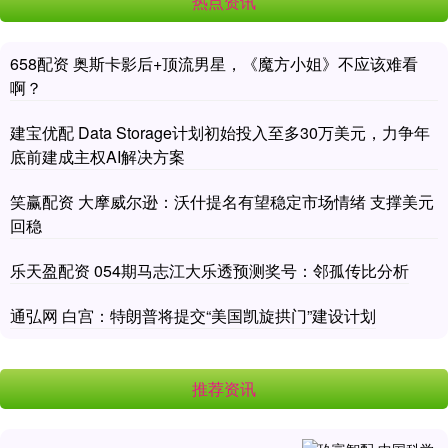
热点资讯
658配资 奥斯卡影后+顶流男星，《魔方小姐》不应该难看
啊？
建宝优配 Data Storage计划初始投入至多30万美元，力争年
底前建成主权AI解决方案
笑赢配资 大摩威尔逊：沃什提名有望稳定市场情绪 支撑美元
回稳
乐天盈配资 054期马志江大乐透预测奖号：邻孤传比分析
通弘网 白宫：特朗普将提交“美国凯旋拱门”建设计划
推荐资讯