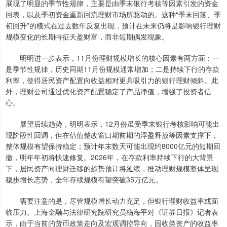
展现了明显的季节性规律，主要是由季末银行考核等因素引发的资金
回表，以及季初资金重新回流理财市场所驱动的。这种“季末回落、季
初回升”的模式在过去数年反复出现，预计在未来仍将是影响银行理财
规模变化的长期特征天盈财富，而非短期偶发现象。
明明进一步表示，11月份理财规模增长的核心因素有两方面：一
是季节性规律，历史同期11月份规模通常增加；二是持续下行的存款
利率，使得居民资产配置向收益相对更具吸引力的银行理财倾斜。此
外，理财公司通过优化资产配置稳定了产品净值，增强了投资者信
心。
展望后续趋势，明明表示，12月份虽受季末银行考核影响可能出
现阶段性回调，但在估值整改窗口期前期的浮盈释放等因素支撑下，
整体规模有望保持稳定；预计年末数天可能出现约8000亿元的短期回
撤，明年年初将快速修复。2026年，在存款利率持续下行的大背景
下，居民资产向理财迁移的趋势预计将延续，推动理财规模整体呈现
稳步增长态势，全年存续规模有望突破35万亿元。
需要注意的是，尽管规模增长动力充足，但银行理财收益率或面
临压力。上海金融与法律研究院研究员杨海平对《证券日报》记者表
示，由于当前的货币政策走向及宏观调控导向，固收类资产的收益率