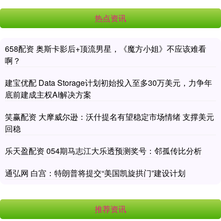
热点资讯
658配资 奥斯卡影后+顶流男星，《魔方小姐》不应该难看
啊？
建宝优配 Data Storage计划初始投入至多30万美元，力争年
底前建成主权AI解决方案
笑赢配资 大摩威尔逊：沃什提名有望稳定市场情绪 支撑美元
回稳
乐天盈配资 054期马志江大乐透预测奖号：邻孤传比分析
通弘网 白宫：特朗普将提交“美国凯旋拱门”建设计划
推荐资讯