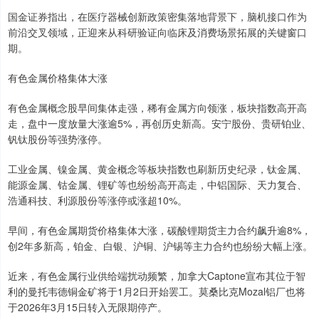
国金证券指出，在医疗器械创新政策密集落地背景下，脑机接口作为
前沿交叉领域，正迎来从科研验证向临床及消费场景拓展的关键窗口
期。
有色金属价格集体大涨
有色金属概念股早间集体走强，稀有金属方向领涨，板块指数高开高
走，盘中一度放量大涨逾5%，再创历史新高。安宁股份、贵研铂业、
钒钛股份等强势涨停。
工业金属、镍金属、黄金概念等板块指数也刷新历史纪录，钛金属、
能源金属、钴金属、锂矿等也纷纷高开高走，中铝国际、天力复合、
浩通科技、利源股份等涨停或涨超10%。
早间，有色金属期货价格集体大涨，碳酸锂期货主力合约飙升逾8%，
创2年多新高，铂金、白银、沪铜、沪锡等主力合约也纷纷大幅上涨。
近来，有色金属行业供给端扰动频繁，加拿大Captone宣布其位于智
利的曼托韦德铜金矿将于1月2日开始罢工。莫桑比克Mozal铝厂也将
于2026年3月15日转入无限期停产。