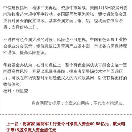
中信建投指出，地缘冲突再起，资源牛市延续。美国1月3日凌晨对委
内瑞拉发起大规模军事行动，令国际局势更为紧张，驱动避险资金及
央行对黄金的配置继续。基本金属方面，铜、铝、镍均面临供应矛
盾，支撑价格上升。
不过在有色金属大涨的时候，风险也不可忽视。中国有色金属工业协
会锡业分会表示，锡价急速拉升背离产业基本面，市场各方需保持理
性谨慎、提高风险意识。
华夏基金亦认为，在目前点位上，整个有色金属板块可能会面临一定
的恐高性风险，容易出现暴涨暴跌，投资者要警惕技术性的回调压
力，可以在市场调整时采用逢低买入的方式股巢网，以便获得更好的
收益体验。
校对：刘星莹
启泰网配资提示：文章来自网络，不代表本站观点。
上一篇：
财富家 国防军工行业今日净流入资金60.58亿元，航天电
子等15股净流入资金超亿元