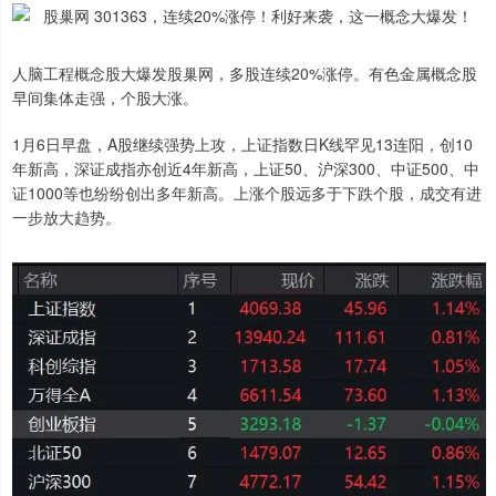
人脑工程概念股大爆发股巢网，多股连续20%涨停。有色金属概念股
早间集体走强，个股大涨。
1月6日早盘，A股继续强势上攻，上证指数日K线罕见13连阳，创10
年新高，深证成指亦创近4年新高，上证50、沪深300、中证500、中
证1000等也纷纷创出多年新高。上涨个股远多于下跌个股，成交有进
一步放大趋势。