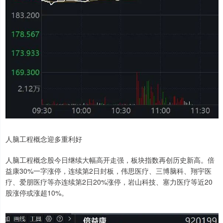
人脑工程概念迎多重利好
人脑工程概念股今日继续大幅高开走强，板块指数再创历史新高。倍
益康30%一字涨停，连续第2日封板，伟思医疗、三博脑科、翔宇医
疗、爱朋医疗等亦连续第2日20%涨停，岩山科技、塞力医疗等近20
股涨停或涨超10%。