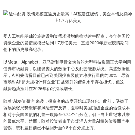
受人工智能基础设施建设融资需求激增的推动途牛配资，今年美国投
资级企业的发债规模已达到1.7万亿美元，直逼2020年新冠疫情期间
创下的历史最高纪录。
以Meta、Alphabet、亚马逊和甲骨文为首的大型科技集团正大举利用
债券市场融资，以建设庞大的数据中心及配套能源系统。高盛数据显
示，AI相关借贷目前已占到美国投资级债券净发行量的约30%，尽管
市场对AI“超大规模计算企业”日益攀升的债务水平存在担忧，但这一
融资趋势预计在2026年仍将持续增长。
随着“AI发债潮”的来袭，投资者的态度开始出现分化。此前，受益于
贸易紧张局势缓解和风险资产反弹，夏季时美国顶级企业的借贷成本
相对于美国国债的利差一度降至0.74个百分点，创下自上世纪末以来
的最低水平。然而，随着投资者由于市场涌入大量AI相关债券而产生
警惕，该利差目前已小幅回升至0.8个百分点上方。