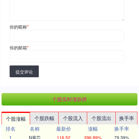
你的昵称
*
你的邮箱
*
提交评论
个股实时涨跌榜
个股跌幅
个股流入
个股流出
换手率
个股涨幅
排名
名称
最新价
涨幅
换手率
1
N展芯
116.52
396.89%
79.39%