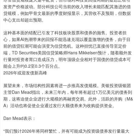
发资产价格波动。部分科技公司当前的收入增长未能匹配其激进的借
贷规模，例如甲骨文最新的季度财报显示，其营收不及预期，但数据
中心支出却超出预期。
这种基本面的错配已引发了科技板块股票和债券的抛售。投资者担
心，如果AI热潮带来的回报不能迅速兑现以覆盖激增的债务，由于目
前的借贷狂潮可能会演变为信贷危机。这种担忧已直接传导至定价
端，TD Securities美国信贷策略师Hans Mikkelsen预计，随着额外发
行量对投资者胃口造成压力，明年顶级企业相对于国债的借贷成本可
能会上升约0.2至0.3个百分点。
2026年或迎发债新高峰
展望未来，市场结构性因素将进一步推高发债规模。美银投资级银团
主管Dan Mead指出，未来三年内，每年将有超过1万亿美元的债务到
期，这将迫使企业进行大规模的再融资交易。此外，活跃的并购（M&
A）活动也将促使企业通过发行大额债券来为收购提供资金。
Dan Mead表示：
“我们预计2026年将同样繁忙，并有可能成为投资级债券发行量最大