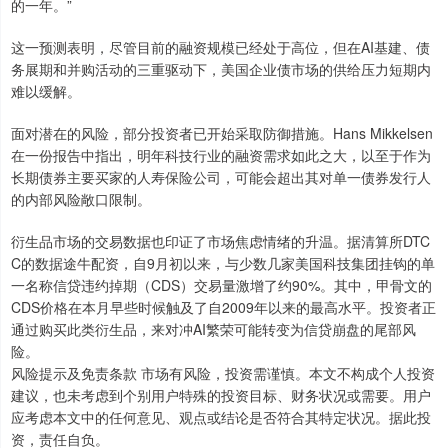
的一年。”
这一预测表明，尽管目前的融资规模已经处于高位，但在AI基建、债
务展期和并购活动的三重驱动下，美国企业债市场的供给压力短期内
难以缓解。
面对潜在的风险，部分投资者已开始采取防御措施。Hans Mikkelsen
在一份报告中指出，明年科技行业的融资需求如此之大，以至于作为
长期债券主要买家的人寿保险公司，可能会超出其对单一债券发行人
的内部风险敞口限制。
衍生品市场的交易数据也印证了市场焦虑情绪的升温。据清算所DTC
C的数据途牛配资，自9月初以来，与少数几家美国科技集团挂钩的单
一名称信贷违约掉期（CDS）交易量激增了约90%。其中，甲骨文的
CDS价格在本月早些时候触及了自2009年以来的最高水平。投资者正
通过购买此类衍生品，来对冲AI繁荣可能转变为信贷崩盘的尾部风
险。
风险提示及免责条款 市场有风险，投资需谨慎。本文不构成个人投资
建议，也未考虑到个别用户特殊的投资目标、财务状况或需要。用户
应考虑本文中的任何意见、观点或结论是否符合其特定状况。据此投
资，责任自负。