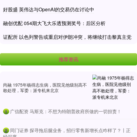
好股盛 英伟达与OpenAI的交易仍在讨论中
融创优配 054期大飞大乐透预测奖号：后区分析
证配所 以色列警告或重启对伊朗冲突，将继续打击黎真主党
推荐资讯
尚融 1975年杨得志生病，医院见他级别高不
敢处理，军委：派专机来北京
​广信配资 马斯克：不想为特朗普政府所做的一切担责！
1
​同门证券 探寻拖后腿业务，招行零售新增长点咋样了？丨正
2
经深度