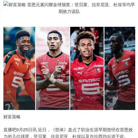
财富策略
直播吧9月25日讯 近日，《世体》盘点了职业生涯早期曾经在雷恩效
力的几位球星，登贝莱、拉菲尼亚、杜埃以及吉拉西均出道于此。