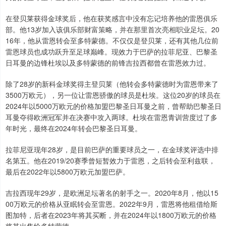
在登贝莱获得金球奖后，他在获奖感言中没有忘记培养他的雷恩俱乐
部。他13岁加入该俱乐部财富策略，并在那里首次亮相职业足坛。20
16年，他从雷恩转会至多特蒙德。不仅仅是登贝莱，还有其他几位前
雷恩球员也成功跃升至足球巅峰。现效力于巴萨的拉菲尼亚、巴黎圣
日耳曼的边锋杜埃以及多特蒙德的前锋吉拉西都曾在雷恩效力过。
除了28岁的新科金球奖得主登贝莱（他转会多特蒙德时为雷恩带来了
3500万欧元），另一位让雷恩骄傲的球员是杜埃。这位20岁的球员在
2024年以5000万欧元的价格加盟巴黎圣日耳曼之前，曾帮助巴黎圣日
耳曼夺得欧洲冠军并在决赛中攻入两球。杜埃在雷恩青训营度过了多
年时光，最终在2024年转会巴黎圣日耳曼。
拉菲尼亚现年28岁，是目前巴萨的重要球员之一，在金球奖评选中排
名第五。他在2019/20赛季曾短暂效力于雷恩，之后转会至利兹联，
最后在2022年以5800万欧元加盟巴萨。
吉拉西现年29岁，是欧洲足坛著名的射手之一。2020年8月，他以15
00万欧元的价格从亚眠转会至雷恩。2022年9月，雷恩将他租借给斯
图加特，后者在2023年将其买断，并在2024年以1800万欧元的价格
将其出售给多特蒙德。