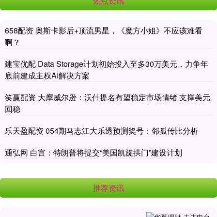
热点资讯
658配资 奥斯卡影后+顶流男星，《魔方小姐》不应该难看
啊？
建宝优配 Data Storage计划初始投入至多30万美元，力争年
底前建成主权AI解决方案
笑赢配资 大摩威尔逊：沃什提名有望稳定市场情绪 支撑美元
回稳
乐天盈配资 054期马志江大乐透预测奖号：邻孤传比分析
通弘网 白宫：特朗普将提交“美国凯旋拱门”建设计划
推荐资讯